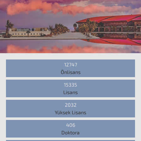
12747
Önlisans
15335
Lisans
2032
Yüksek Lisans
406
Doktora