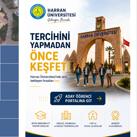
Akademik Birimler
İdari Birimler
Programlarımız
OBS
EBYS / EVRAKA