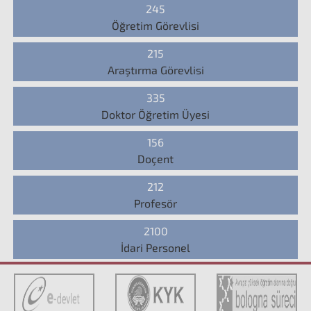
245
Öğretim Görevlisi
215
Araştırma Görevlisi
335
Doktor Öğretim Üyesi
156
Doçent
212
Profesör
2100
İdari Personel