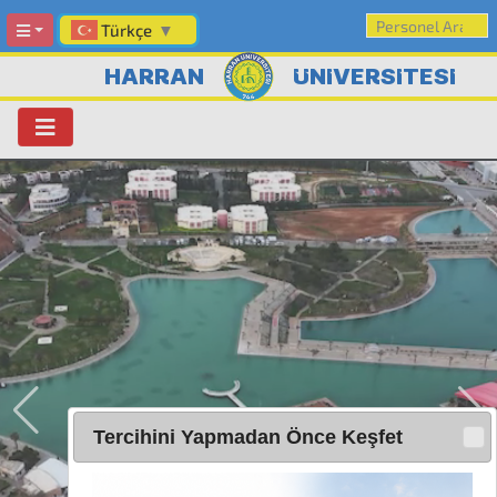
Türkçe
▼
HARRAN
ÜNİVERSİTESİ
Tercihini Yapmadan Önce Keşfet