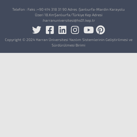
Telefon : Faks :+90 414 318 31 90 Adres :Şanlıurfa-Mardin Karayolu
Üzeri 18.KmŞanlıurfa/Türkiye Kep Adresi
:harranuniversitesi@hs01.kep.tr
Copyright © 2024
Harran Üniversitesi Yazılım Sistemlerinin Geliştirilmesi ve
Sürdürülmesi Birimi