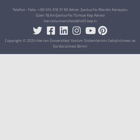
Telefon : Faks :+90 414 318 31 90 Adres :Şanlıurfa-Mardin Karayolu
Üzeri 18.KmŞanlıurfa/Türkiye Kep Adresi
:harranuniversitesi@hs01.kep.tr
Copyright © 2024
Harran Üniversitesi Yazılım Sistemlerinin Geliştirilmesi ve
Sürdürülmesi Birimi