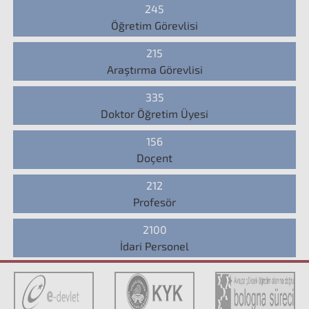
245
Öğretim Görevlisi
215
Araştırma Görevlisi
335
Doktor Öğretim Üyesi
156
Doçent
212
Profesör
2100
İdari Personel