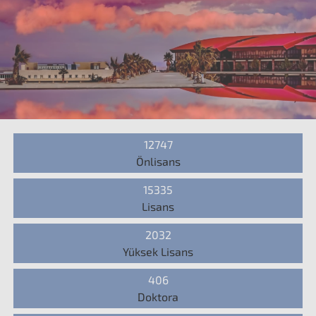
12747
Önlisans
15335
Lisans
2032
Yüksek Lisans
406
Doktora