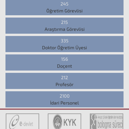
245
Öğretim Görevlisi
215
Araştırma Görevlisi
335
Doktor Öğretim Üyesi
156
Doçent
212
Profesör
2100
İdari Personel