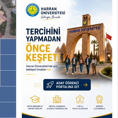
Akademik Birimler
İdari Birimler
Programlarımız
OBS
EBYS / EVRAKA