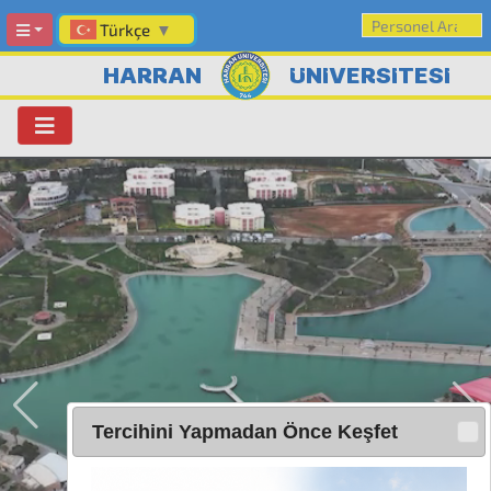
Türkçe
▼
HARRAN
ÜNİVERSİTESİ
Tercihini Yapmadan Önce Keşfet