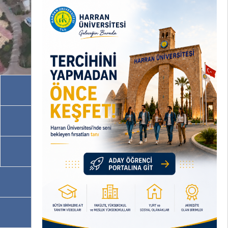
Akademik Birimler
İdari Birimler
Programlarımız
OBS
EBYS / EVRAKA