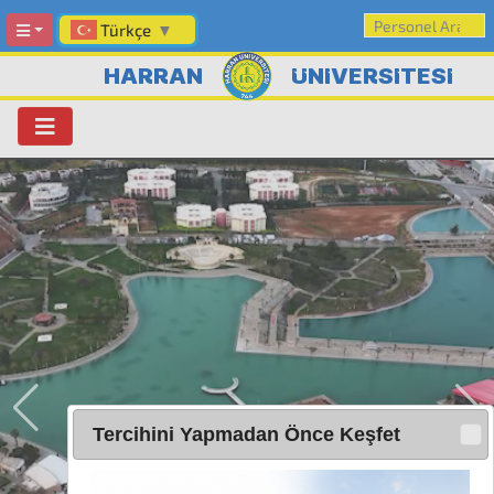
Türkçe
▼
HARRAN
ÜNİVERSİTESİ
Tercihini Yapmadan Önce Keşfet