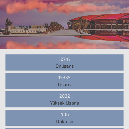
12747
Önlisans
15335
Lisans
2032
Yüksek Lisans
406
Doktora