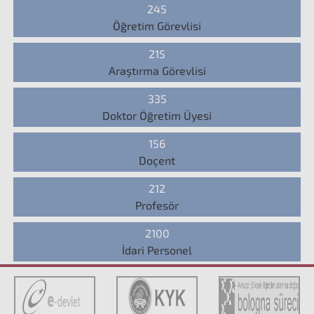
245
Öğretim Görevlisi
215
Araştırma Görevlisi
335
Doktor Öğretim Üyesi
156
Doçent
212
Profesör
2100
İdari Personel