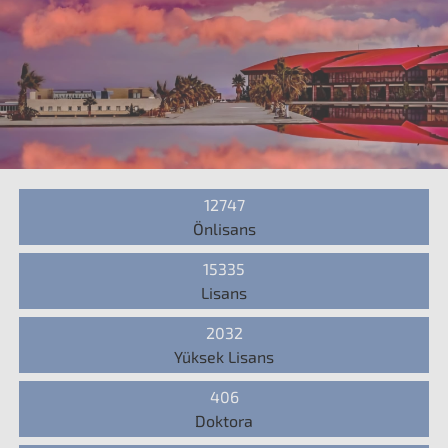
12747
Önlisans
15335
Lisans
2032
Yüksek Lisans
406
Doktora