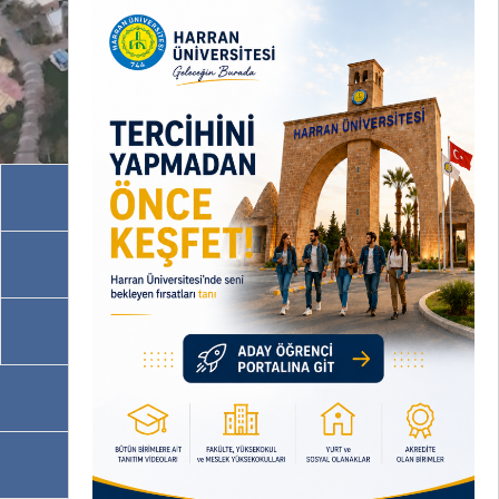
Akademik Birimler
İdari Birimler
Programlarımız
OBS
EBYS / EVRAKA