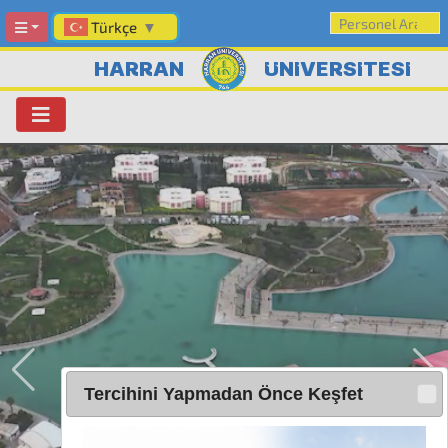
Türkçe
▼
HARRAN
ÜNİVERSİTESİ
Tercihini Yapmadan Önce Keşfet