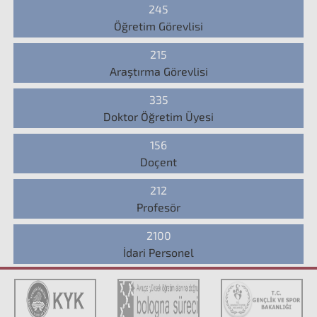
245
Öğretim Görevlisi
215
Araştırma Görevlisi
335
Doktor Öğretim Üyesi
156
Doçent
212
Profesör
2100
İdari Personel